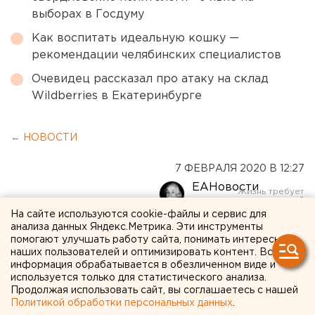
выборах в Госдуму
Как воспитать идеальную кошку —
рекомендации челябинских специалистов
Очевидец рассказал про атаку на склад
Wildberries в Екатеринбурге
← НОВОСТИ
7 ФЕВРАЛЯ 2020 В 12:27
ЕАНовости
На сайте используются cookie-файлы и сервис для
анализа данных Яндекс.Метрика. Эти инструменты
В колонию через шесть лет:
помогают улучшать работу сайта, понимать интересы
челябинке назначили
наших пользователей и оптимизировать контент. Вся
информация обрабатывается в обезличенном виде и
наказание за аварию, в
используется только для статистического анализа.
Продолжая использовать сайт, вы соглашаетесь с нашей
которой погибли ее мать и
Политикой обработки персональных данных
.