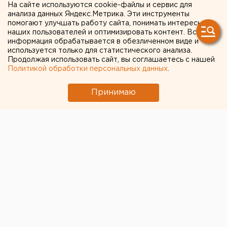
есть погибшие
На сайте используются cookie-файлы и сервис для
анализа данных Яндекс.Метрика. Эти инструменты
помогают улучшать работу сайта, понимать интересы
наших пользователей и оптимизировать контент. Вся
информация обрабатывается в обезличенном виде и
используется только для статистического анализа.
Продолжая использовать сайт, вы соглашаетесь с нашей
Политикой обработки персональных данных
.
Принимаю
© УГИБДД Екатеринбурга
В аварии на Кольцовском тракте утром погибли два
человека, сообщает отделение пропаганды ГИБДД
Екатеринбурга.