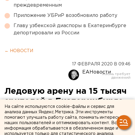
преждевременным
Приложение УБРиР возобновило работу
Главу узбекской диаспоры в Екатеринбурге
депортировали из России
← НОВОСТИ
17 ФЕВРАЛЯ 2020 В 09:46
ЕАНовости
Ледовую арену на 15 тысяч
зрителей в Екатеринбурге
На сайте используются cookie-файлы и сервис для
строят с применением
анализа данных Яндекс.Метрика. Эти инструменты
помогают улучшать работу сайта, понимать интересы
разработки резидента
наших пользователей и оптимизировать контент. Вся
информация обрабатывается в обезличенном виде и
свердловского технопарка
используется только для статистического анализа.