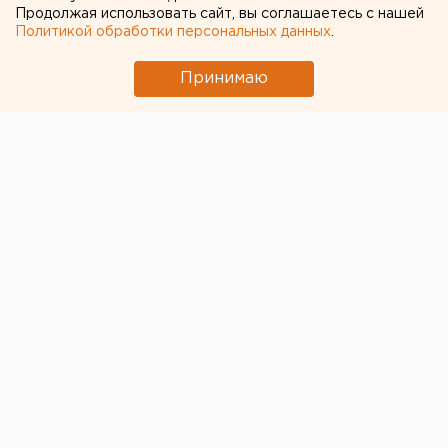
Продолжая использовать сайт, вы соглашаетесь с нашей
Политикой обработки персональных данных
.
Принимаю
© Технопарк
Система контроля состояния подземной части
здания – разработка резидента Технопарка высоких
технологий Свердловской области, компании