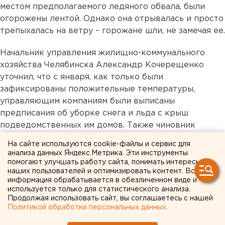
местом предполагаемого ледяного обвала, были
огорожены лентой. Однако она отрывалась и просто
трепыхалась на ветру – горожане шли, не замечая ее.
Начальник управления жилищно-коммунального
хозяйства Челябинска Александр Кочерещенко
уточнил, что с января, как только были
зафиксированы положительные температуры,
управляющим компаниям были выписаны
предписания об уборке снега и льда с крыш
подведомственных им домов. Также чиновник
уточнил, что нет статистики пострадавших от
На сайте используются cookie-файлы и сервис для
обрушения снега или льда за прошлые годы, но, по
анализа данных Яндекс.Метрика. Эти инструменты
его словам, в 2020 году жертв не было.
помогают улучшать работу сайта, понимать интересы
наших пользователей и оптимизировать контент. Вся
информация обрабатывается в обезличенном виде и
Независимо от того, где скопился лед или снег – на
используется только для статистического анализа.
карнизе, на балконе или козырьке подъезда, нести
Продолжая использовать сайт, вы соглашаетесь с нашей
ответственность перед пострадавшими будет
Политикой обработки персональных данных
.
управляющая компания.