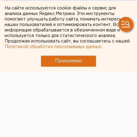
области
На сайте используются cookie-файлы и сервис для
анализа данных Яндекс.Метрика. Эти инструменты
помогают улучшать работу сайта, понимать интересы
← НОВОСТИ
наших пользователей и оптимизировать контент. Вся
информация обрабатывается в обезличенном виде и
используется только для статистического анализа.
29 ФЕВРАЛЯ 2020 В 12:42
Продолжая использовать сайт, вы соглашаетесь с нашей
ЕАНовости
Политикой обработки персональных данных
.
Принимаю
Картину из Ирбитского
музея отправили на
экспертизу: она может
принадлежать Питеру
Рубенсу