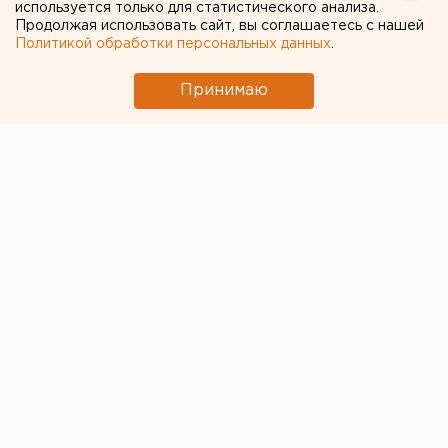
используется только для статистического анализа.
издательского дома
Продолжая использовать сайт, вы соглашаетесь с нашей
«Коммерсантъ-Урал»
Политикой обработки персональных данных
.
Принимаю
© Читатель ЕАН
В Екатеринбурге обстрелян Range Rover