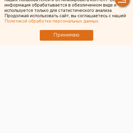
наших пользователей и оптимизировать контент. Вся
информация обрабатывается в обезличенном виде и
используется только для статистического анализа.
Продолжая использовать сайт, вы соглашаетесь с нашей
Политикой обработки персональных данных
.
Принимаю
© Фото из открытых источников
В челябинском музее изобразительных искусств
открылась экспозиция «Великий Миша. Живопись и
графика М. Брусиловского из собрания Е. Ройзмана».
Владелец коллекции провел авторскую экскурсию