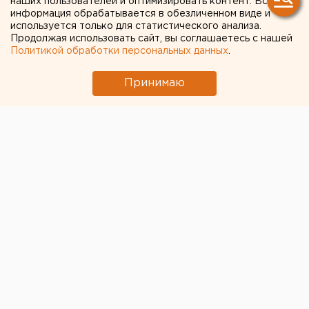
наших пользователей и оптимизировать контент. Вся
информация обрабатывается в обезличенном виде и
используется только для статистического анализа.
Продолжая использовать сайт, вы соглашаетесь с нашей
Политикой обработки персональных данных
.
Принимаю
© Pixabay.com
Этап Кубка мира по прыжкам на лыжах с
трамплина
среди женщин, запланированный на 14-15 марта в
Нижнем Тагиле, пройдет без зрителей. Деньги за