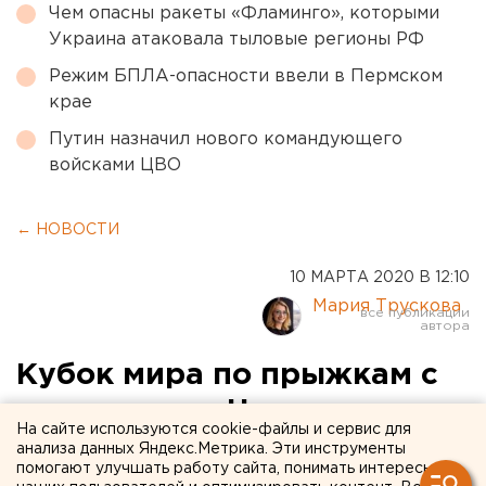
Чем опасны ракеты «Фламинго», которыми
Украина атаковала тыловые регионы РФ
Режим БПЛА-опасности ввели в Пермском
крае
Путин назначил нового командующего
войсками ЦВО
← НОВОСТИ
10 МАРТА 2020 В 12:10
Мария Трускова
Кубок мира по прыжкам с
трамплина в Нижнем
На сайте используются cookie-файлы и сервис для
Тагиле пройдет без
анализа данных Яндекс.Метрика. Эти инструменты
помогают улучшать работу сайта, понимать интересы
зрителей