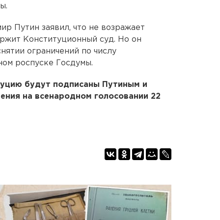
ы.
ир Путин заявил, что не возражает
ержит Конституционный суд. Но он
нятии ограничений по числу
ном роспуске Госдумы.
туцию будут подписаны Путиным и
рения на всенародном голосовании 22