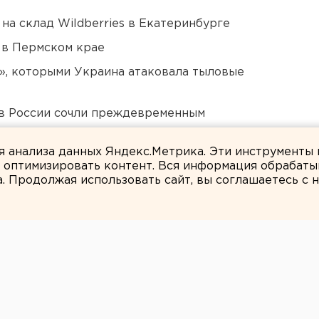
на склад Wildberries в Екатеринбурге
 в Пермском крае
», которыми Украина атаковала тыловые
в России сочли преждевременным
ся к затяжной войне
ля анализа данных Яндекс.Метрика. Эти инструменты
и оптимизировать контент. Вся информация обрабаты
а. Продолжая использовать сайт, вы соглашаетесь с
Игорь Чукреев
оказал отмытое