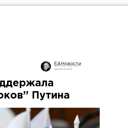
ЕАНовости
оддержала
оков” Путина