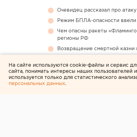
Очевидец рассказал про атаку 
Режим БПЛА-опасности ввели
Чем опасны ракеты «Фламинго
регионы РФ
Возвращение смертной казни 
МИД призвал россиян готовить
На сайте используются cookie-файлы и сервис д
сайта, понимать интересы наших пользователей 
используется только для статистического анализ
персональных данных
.
← НОВОСТИ
10 МАРТА 2020 В 17:49
Высокинский п