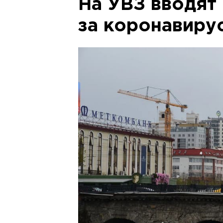
На УВЗ вводят
за коронавиру