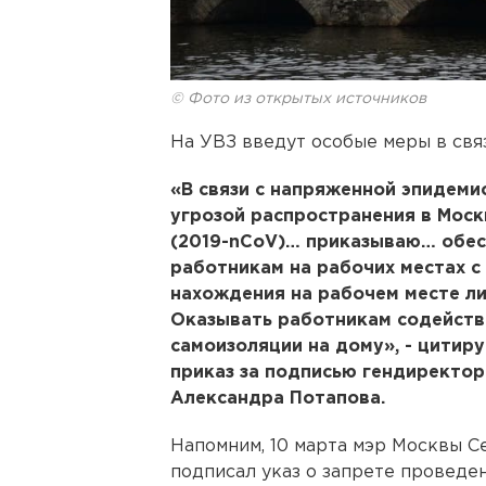
© Фото из открытых источников
На УВЗ введут особые меры в свя
«В связи с напряженной эпидеми
угрозой распространения в Мос
(2019-nCoV)… приказываю… обес
работникам на рабочих местах с
нахождения на рабочем месте л
Оказывать работникам содейств
самоизоляции на дому», - цитир
приказ за подписью гендиректо
Александра Потапова.
Напомним, 10 марта мэр Москвы С
подписал указ о запрете проведе