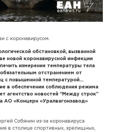
зи с коронавирусом.
ологической обстановкой, вызванной
кве новой коронавирусной инфекции
печить измерение температуры тела
 обязательным отстранением от
иц с повышенной температурой…
ие в обеспечении соблюдения режима
ует агентство новостей “Между строк”
ра АО «Концерн «Уралвагонзавод»
ергей Собянин из-за коронавируса
ния в столице спортивных, зрелищных,