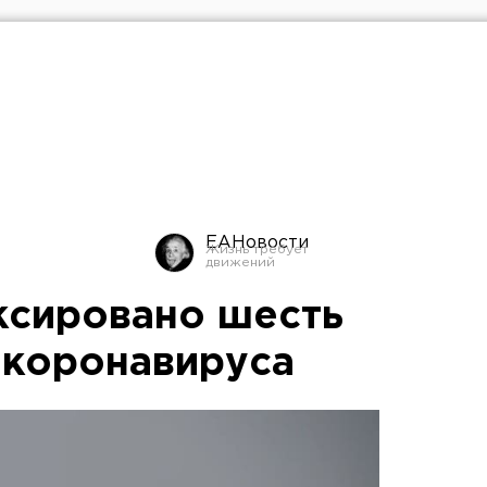
ЕАНовости
ксировано шесть
 коронавируса