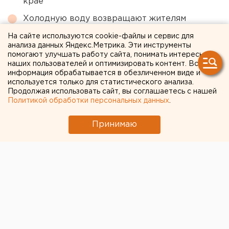
крае
Холодную воду возвращают жителям
Екатеринбурга
На сайте используются cookie-файлы и сервис для
анализа данных Яндекс.Метрика. Эти инструменты
Российским школьникам продлят осенние
помогают улучшать работу сайта, понимать интересы
каникулы
наших пользователей и оптимизировать контент. Вся
информация обрабатывается в обезличенном виде и
В Ревде задержали рецидивиста, избившего
используется только для статистического анализа.
инвалида-участника СВО
Продолжая использовать сайт, вы соглашаетесь с нашей
Политикой обработки персональных данных
.
← НОВОСТИ
Принимаю
16 МАРТА 2020 В 10:40
ЕАНовости
«Оставайтесь дома и
будьте на связи!»:
Тюменский университет