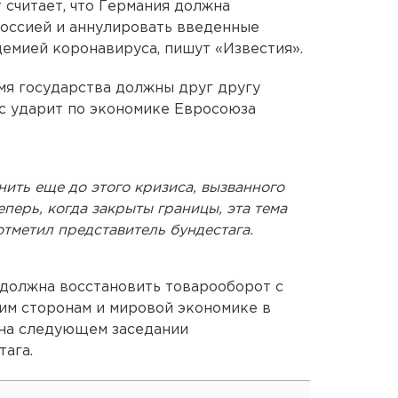
 считает, что Германия должна
Россией и аннулировать введенные
демией коронавируса, пишут «Известия».
емя государства должны друг другу
ис ударит по экономике Евросоюза
ить еще до этого кризиса, вызванного
перь, когда закрыты границы, эта тема
отметил представитель бундестага.
 должна восстановить товарооборот с
еим сторонам и мировой экономике в
 на следующем заседании
ага.