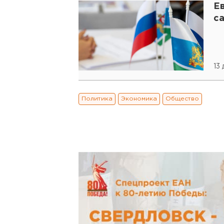
Е
са
13
Политика
Экономика
Общество