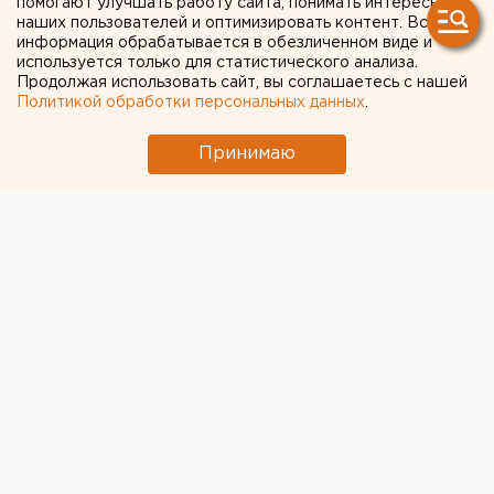
помогают улучшать работу сайта, понимать интересы
рейсах, у пассажиров
наших пользователей и оптимизировать контент. Вся
информация обрабатывается в обезличенном виде и
которых был обнаружен
используется только для статистического анализа.
Продолжая использовать сайт, вы соглашаетесь с нашей
коронавирус
Политикой обработки персональных данных
.
Принимаю