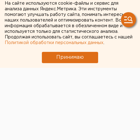
На сайте используются cookie-файлы и сервис для
дополнительные средства
анализа данных Яндекс.Метрика. Эти инструменты
помогают улучшать работу сайта, понимать интересы
семьям с детьми
наших пользователей и оптимизировать контент. Вся
информация обрабатывается в обезличенном виде и
используется только для статистического анализа.
Президент России Владимир Путин в ходе
Продолжая использовать сайт, вы соглашаетесь с нашей
обращения к народу предложил меры
Политикой обработки персональных данных
.
дополнительной поддержки семьям с
маленькими детьми.
Принимаю