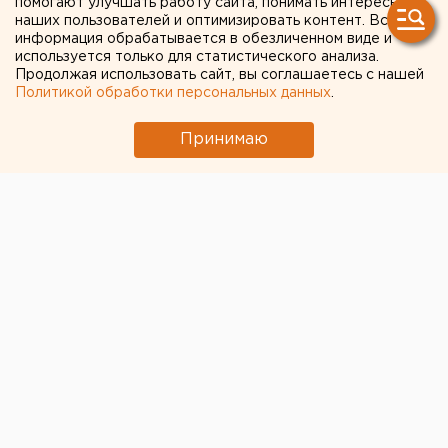
помогают улучшать работу сайта, понимать интересы
наших пользователей и оптимизировать контент. Вся
информация обрабатывается в обезличенном виде и
используется только для статистического анализа.
Продолжая использовать сайт, вы соглашаетесь с нашей
Политикой обработки персональных данных
.
Принимаю
© Фото из открытых источников
Свердловские власти не будут вводить в
Екатеринбурге любые формы пропускного режима
по аналогии с московскими
сценариями
, которые
сейчас обсуждаются достаточно широко. По данным