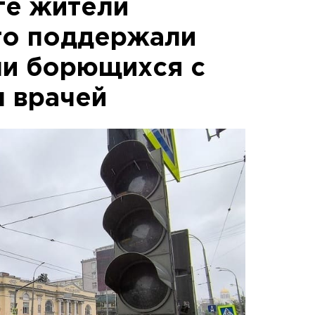
ге жители
го поддержали
ми борющихся с
 врачей