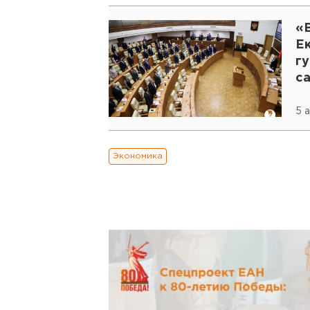
«В
Е
г
с
5 
Экономика