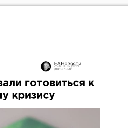
ЕАНовости
али готовиться к
у кризису