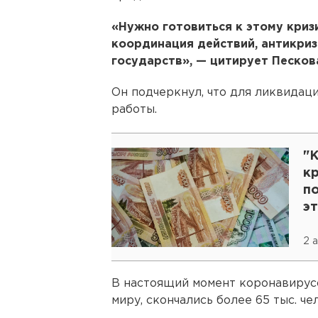
«Нужно готовиться к этому криз
координация действий, антикриз
государств», — цитирует Песков
Он подчеркнул, что для ликвидац
работы.
"
кр
п
э
2 
В настоящий момент коронавирусо
миру, скончались более 65 тыс. че