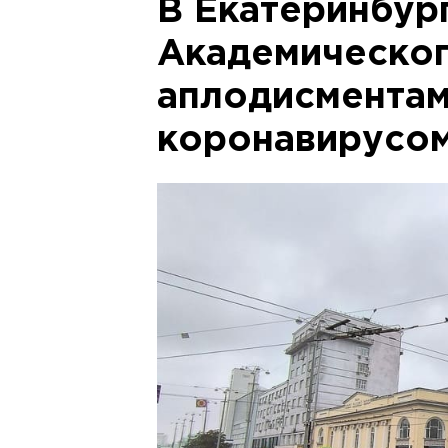
В Екатеринбур
Академическо
аплодисмента
коронавирусом