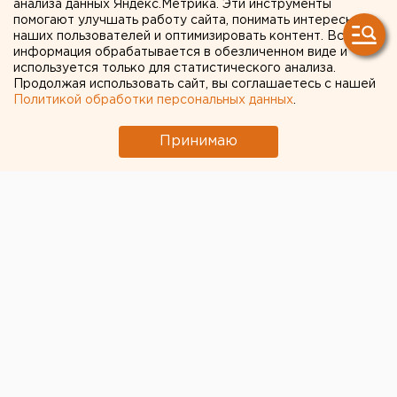
анализа данных Яндекс.Метрика. Эти инструменты
В Екатеринбурге жители
помогают улучшать работу сайта, понимать интересы
Академического
наших пользователей и оптимизировать контент. Вся
информация обрабатывается в обезличенном виде и
поддержали
используется только для статистического анализа.
Продолжая использовать сайт, вы соглашаетесь с нашей
аплодисментами
Политикой обработки персональных данных
.
борющихся с
Принимаю
коронавирусом врачей