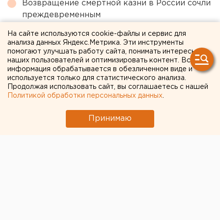
Возвращение смертной казни в России сочли
преждевременным
Федеральные компании не могут найти в
На сайте используются cookie-файлы и сервис для
анализа данных Яндекс.Метрика. Эти инструменты
Екатеринбурге земли под апартаменты
помогают улучшать работу сайта, понимать интересы
Численность человечества предложили
наших пользователей и оптимизировать контент. Вся
информация обрабатывается в обезличенном виде и
постепенно сократить ради планеты
используется только для статистического анализа.
Продолжая использовать сайт, вы соглашаетесь с нашей
Политикой обработки персональных данных
.
← НОВОСТИ
Принимаю
13 АПРЕЛЯ 2020 В 16:41
ЕАНовости
«Риски очень высокие»:
свердловский
Роспотребнадзор
призывает православных