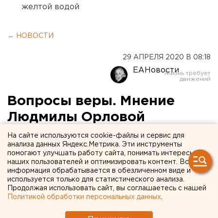
желтой водой
← НОВОСТИ
29 АПРЕЛЯ 2020 В 08:18
ЕАНовости
Вопросы веры. Мнение
Людмилы Орловой
На сайте используются cookie-файлы и сервис для
Я как-то писала о том, что злюсь на праздно
анализа данных Яндекс.Метрика. Эти инструменты
гуляющих. Теперь себя чувствую лицемером. Все
помогают улучшать работу сайта, понимать интересы
наших пользователей и оптимизировать контент. Вся
почему? Потому что больше не могу сидеть дома.
информация обрабатывается в обезличенном виде и
используется только для статистического анализа.
Продолжая использовать сайт, вы соглашаетесь с нашей
Политикой обработки персональных данных
.