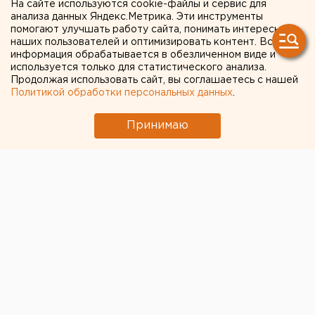
На сайте используются cookie-файлы и сервис для
"Бессмертном полку"
анализа данных Яндекс.Метрика. Эти инструменты
помогают улучшать работу сайта, понимать интересы
онлайн
наших пользователей и оптимизировать контент. Вся
информация обрабатывается в обезличенном виде и
используется только для статистического анализа.
Продолжая использовать сайт, вы соглашаетесь с нашей
Политикой обработки персональных данных
.
Принимаю
© Фото из открытых источников
Платформа для онлайн-участия в акции