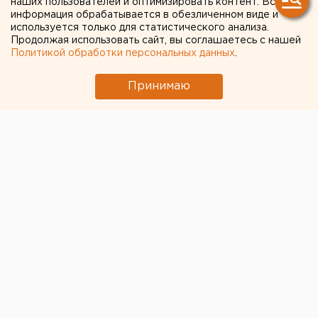
наших пользователей и оптимизировать контент. Вся
информация обрабатывается в обезличенном виде и
используется только для статистического анализа.
Продолжая использовать сайт, вы соглашаетесь с нашей
Политикой обработки персональных данных
.
Принимаю
В Екатеринбурге выдали первую льготную ипотеку
со ставкой 6,4% годовых. Свердловчанин приобрел
квартиру в строящемся доме в Академическом
районе города, возведение которого осуществляет
АО «Специализированный застройщик «РСГ-
Академическое».