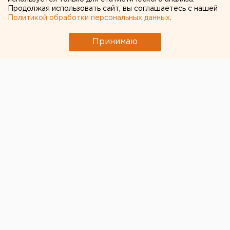
Продолжая использовать сайт, вы соглашаетесь с нашей
← НОВОСТИ
Политикой обработки персональных данных
.
6 МАЯ 2020 В 09:28
Принимаю
ЕАНовости
Ройзман похвалил
свердловские власти за
борьбу с коронавирусом