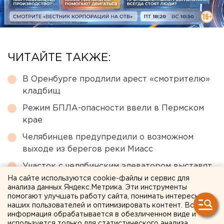
ЧИТАЙТЕ ТАКЖЕ:
В Оренбурге продлили арест «смотрителю»
кладбищ
Режим БПЛА-опасности ввели в Пермском
крае
Челябинцев предупредили о возможном
выходе из берегов реки Миасс
Участок с челябинским элеватором выставят
на аукцион по КРТ в этом году
На сайте используются cookie-файлы и сервис для
анализа данных Яндекс.Метрика. Эти инструменты
Сгоревший квартал в центре Оренбурга
помогают улучшать работу сайта, понимать интересы
наших пользователей и оптимизировать контент. Вся
застроят
информация обрабатывается в обезличенном виде и
используется только для статистического анализа.