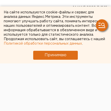
14 МАЯ 2020 В 11:19
На сайте используются cookie-файлы и сервис для
Дмитрий Моргулес
анализа данных Яндекс.Метрика. Эти инструменты
помогают улучшать работу сайта, понимать интересы
наших пользователей и оптимизировать контент. Вся
В Челябинской области
информация обрабатывается в обезличенном виде и
используется только для статистического анализа.
число заражений COVID-19
Продолжая использовать сайт, вы соглашаетесь с нашей
Политикой обработки персональных данных
.
достигло 1438
Принимаю
За прошедшие сутки на территории
Челябинской области зафиксировано 105 новых
случаев заражения коронавирусной инфекцией.
Общее их число достигло 1438, сообщает
министерство здравоохранения региона.