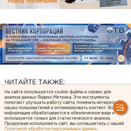
ЧИТАЙТЕ ТАКЖЕ:
На сайте используются cookie-файлы и сервис для
Исторический центр Оренбурга застроят по
анализа данных Яндекс.Метрика. Эти инструменты
КРТ, а история с небоскребами — на паузе
помогают улучшать работу сайта, понимать интересы
наших пользователей и оптимизировать контент. Вся
Приложение УБРиР возобновило работу
информация обрабатывается в обезличенном виде и
используется только для статистического анализа.
Режим БПЛА-опасности ввели в Пермском
Продолжая использовать сайт, вы соглашаетесь с нашей
крае
Политикой обработки персональных данных
.