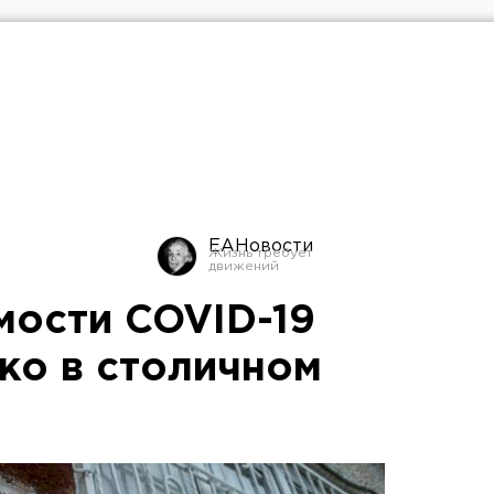
ЕАНовости
мости COVID-19
ько в столичном