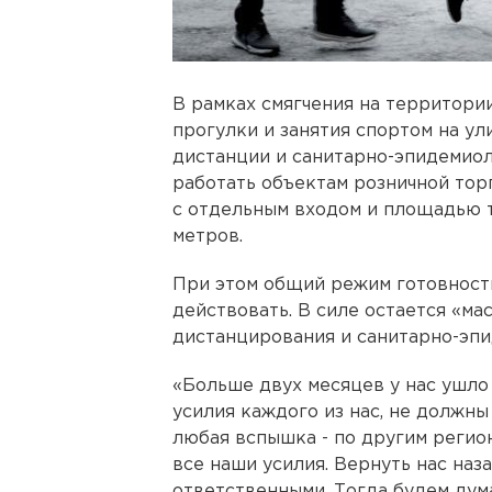
В рамках смягчения на территори
прогулки и занятия спортом на у
дистанции и санитарно-эпидемио
работать объектам розничной то
с отдельным входом и площадью т
метров.
При этом общий режим готовност
действовать. В силе остается «м
дистанцирования и санитарно-эп
«Больше двух месяцев у нас ушло 
усилия каждого из нас, не должны
любая вспышка - по другим регио
все наши усилия. Вернуть нас наз
ответственными. Тогда будем дум