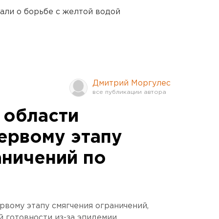
али о борьбе с желтой водой
Дмитрий Моргулес
 области
первому этапу
аничений по
вому этапу смягчения ограничений,
 готовности из-за эпидемии