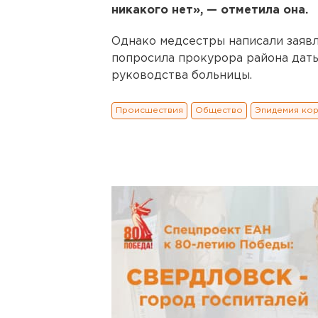
никакого нет», — отметила она.
Однако медсестры написали заявл
попросила прокурора района дат
руководства больницы.
Происшествия
Общество
Эпидемия ко