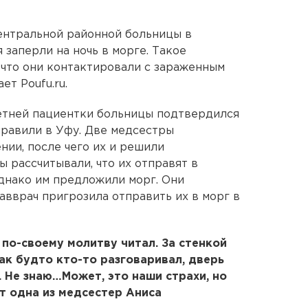
ентральной районной больницы в
заперли на ночь в морге. Такое
 что они контактировали с зараженным
т Poufu.ru.
летней пациентки больницы подтвердился
правили в Уфу. Две медсестры
нии, после чего их и решили
 рассчитывали, что их отправят в
днако им предложили морг. Они
авврач пригрозила отправить их в морг в
 по-своему молитву читал. За стенкой
как будто кто-то разговаривал, дверь
 Не знаю…Может, это наши страхи, но
т одна из медсестер Аниса