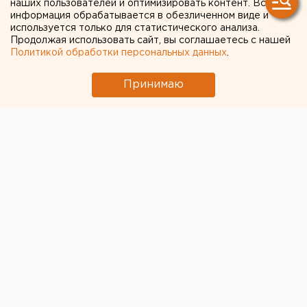
наших пользователей и оптимизировать контент. Вся
декларации безопасности
информация обрабатывается в обезличенном виде и
используется только для статистического анализа.
Продолжая использовать сайт, вы соглашаетесь с нашей
Политикой обработки персональных данных
.
Принимаю
© Фото из открытых источников
Свердловские предприятия смогут работать только
после подписания специальной декларации