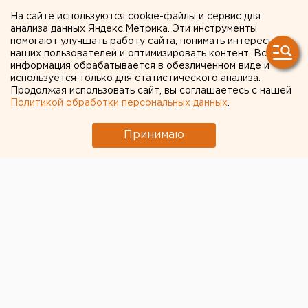
переговоров о слиянии со
На сайте используются cookie-файлы и сервис для
анализа данных Яндекс.Метрика. Эти инструменты
структурами челябинского
помогают улучшать работу сайта, понимать интересы
наших пользователей и оптимизировать контент. Вся
олигарха
информация обрабатывается в обезличенном виде и
используется только для статистического анализа.
Продолжая использовать сайт, вы соглашаетесь с нашей
Одна из крупнейших золотодобывающих
Политикой обработки персональных данных
.
компаний России Petropavlovsk PLC выпустила
официальное опровержение сообщений о
Принимаю
возможном создании совместного предприятия с
группой компаний «Южуралзолото»,
принадлежащей челябинскому олигарху
Константину Струкову.