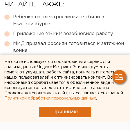
ЧИТАЙТЕ ТАКЖЕ:
Ребенка на электросамокате сбили в
Екатеринбурге
Приложение УБРиР возобновило работу
МИД призвал россиян готовиться к затяжной
войне
Исторический центр Оренбурга застроят по
На сайте используются cookie-файлы и сервис для
анализа данных Яндекс.Метрика. Эти инструменты
КРТ, а история с небоскребами — на паузе
помогают улучшать работу сайта, понимать интересы
Участок с челябинским элеватором выставят
наших пользователей и оптимизировать контент. Вся
информация обрабатывается в обезличенном виде и
на аукцион по КРТ в этом году
используется только для статистического анализа.
Продолжая использовать сайт, вы соглашаетесь с нашей
Политикой обработки персональных данных
.
← НОВОСТИ
Принимаю
5 ИЮНЯ 2020 В 16:07
ЕАНовости