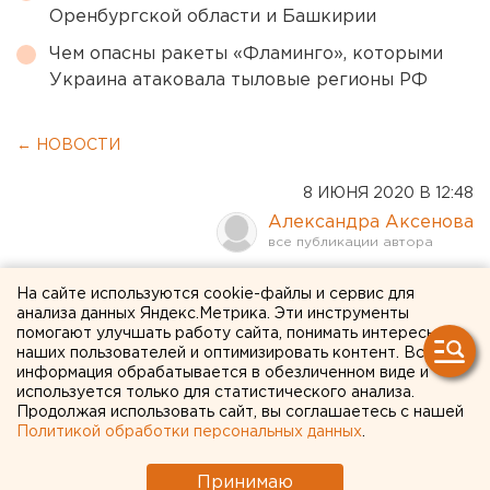
Оренбургской области и Башкирии
Чем опасны ракеты «Фламинго», которыми
Украина атаковала тыловые регионы РФ
← НОВОСТИ
8 ИЮНЯ 2020 В 12:48
Александра Аксенова
Продюсер Козырев и
На сайте используются cookie-файлы и сервис для
анализа данных Яндекс.Метрика. Эти инструменты
шоумен Цариков проведут
помогают улучшать работу сайта, понимать интересы
наших пользователей и оптимизировать контент. Вся
туристов клуба Кожухова
информация обрабатывается в обезличенном виде и
используется только для статистического анализа.
по Екатеринбургу
Продолжая использовать сайт, вы соглашаетесь с нашей
Политикой обработки персональных данных
.
Принимаю