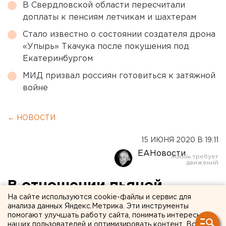
В Свердловской области пересчитали
доплаты к пенсиям летчикам и шахтерам
Стало известно о состоянии создателя дрона
«Упырь» Ткачука после покушения под
Екатеринбургом
МИД призвал россиян готовиться к затяжной
войне
← НОВОСТИ
15 ИЮНЯ 2020 В 19:11
ЕАНовости
В отношении пьяной
На сайте используются cookie-файлы и сервис для
воспитательницы детсада в
анализа данных Яндекс.Метрика. Эти инструменты
помогают улучшать работу сайта, понимать интересы
Екатеринбурге возбудили
наших пользователей и оптимизировать контент. Вся