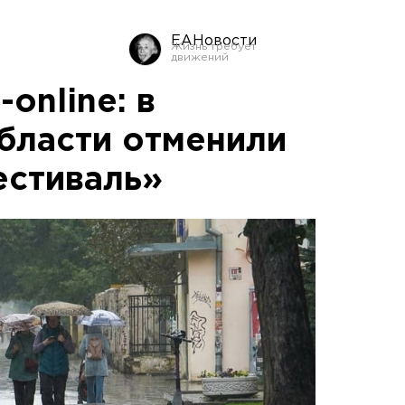
ЕАНовости
onlinе: в
бласти отменили
естиваль»