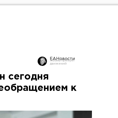
ЕАНовости
н сегодня
леобращением к