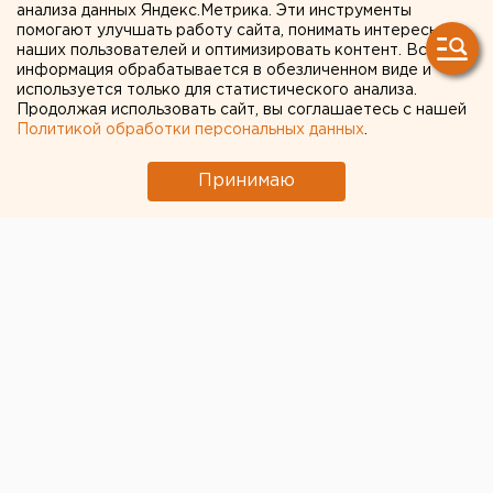
анализа данных Яндекс.Метрика. Эти инструменты
помогают улучшать работу сайта, понимать интересы
наших пользователей и оптимизировать контент. Вся
информация обрабатывается в обезличенном виде и
ЧИТАЙТЕ ТАКЖЕ:
используется только для статистического анализа.
Продолжая использовать сайт, вы соглашаетесь с нашей
Численность человечества предложили
Политикой обработки персональных данных
.
постепенно сократить ради планеты
Принимаю
Власти Екатеринбурга рассказали о борьбе с
желтой водой
Ракетная опасность угрожает Челябинской
области
Город в Свердловской области подтопило
несуществующее озеро
МИД призвал россиян готовиться к затяжной
войне
← НОВОСТИ