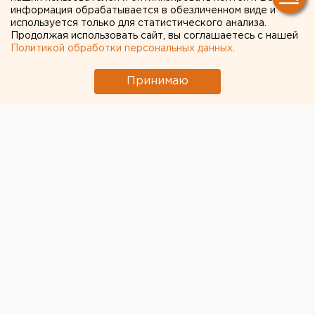
информация обрабатывается в обезличенном виде и
попали в топ-20 рейтинга
используется только для статистического анализа.
вузов России по уровню
Продолжая использовать сайт, вы соглашаетесь с нашей
Политикой обработки персональных данных
.
зарплат выпускников в
Принимаю
экономической отрасли