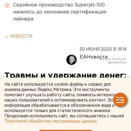
Серийное производство Superjet-100
началось до окончания сертификации
лайнера
← НОВОСТИ
30 ИЮНЯ 2020 В 19:14
ЕАНовости
Травмы и удержание денег:
прокуратура нашла
На сайте используются cookie-файлы и сервис для
анализа данных Яндекс.Метрика. Эти инструменты
нарушения прав
помогают улучшать работу сайта, понимать интересы
наших пользователей и оптимизировать контент. Вся
заключенных ивдельской
информация обрабатывается в обезличенном виде и
используется только для статистического анализа.
колонии
Продолжая использовать сайт, вы соглашаетесь с нашей
Политикой обработки персональных данных
.