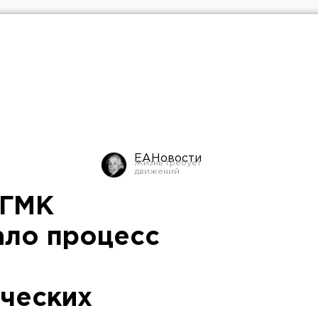
ЕАНовости
УГМК
ало процесс
ческих