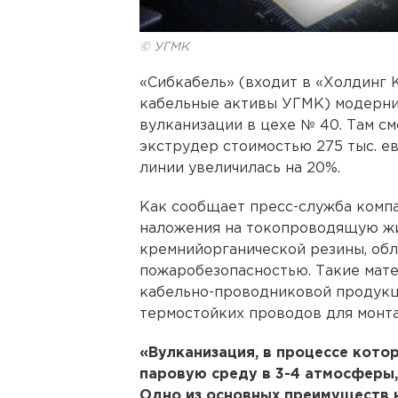
© УГМК
«Сибкабель» (входит в «Холдинг
кабельные активы УГМК) модерн
вулканизации в цехе № 40. Там с
экструдер стоимостью 275 тыс. е
линии увеличилась на 20%.
Как сообщает пресс-служба компа
наложения на токопроводящую жи
кремнийорганической резины, о
пожаробезопасностью. Такие мат
кабельно-проводниковой продукц
термостойких проводов для монта
«Вулканизация, в процессе кото
паровую среду в 3-4 атмосферы, 
Одно из основных преимуществ 