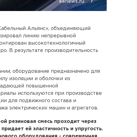
 Кабельный Альянс», объединяющий
изировал линию непрерывной
монтирован высокотехнологичный
вро. В результате производительность
нии, оборудование предназначено для
лу изоляции и оболочки из
бладающей повышенной
ериалы используются при производстве
ии для подвижного состава и
жа электрических машин и агрегатов.
рой резиновая смесь проходит через
придает ей эластичность и упругость.
нового оборудования - современная