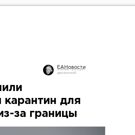
ЕАНовости
нили
 карантин для
з-за границы