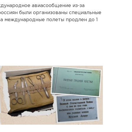
ждународное авиасообщение из-за
 россиян были организованы специальные
на международные полеты продлен до 1