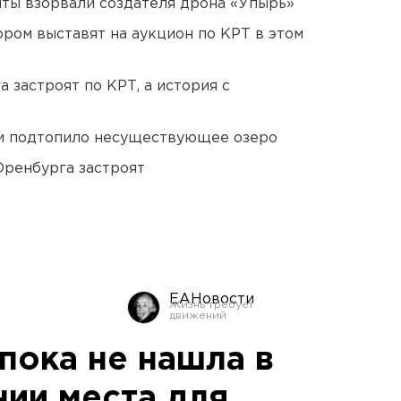
ты взорвали создателя дрона «Упырь»
ором выставят на аукцион по КРТ в этом
 застроят по КРТ, а история с
ти подтопило несуществующее озеро
Оренбурга застроят
ЕАНовости
s пока не нашла в
нии места для