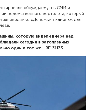
нтировали обсуждаемую в СМИ и
нии ведомственного вертолета, который
м заповеднике «Денежкин камень», для
чева.
ашины, которую видели вчера над
аблюдали сегодня в затопленных
ьно один и тот же - RF-31133.