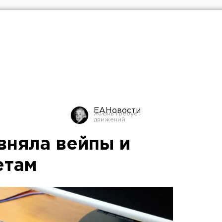
ЕАНовости
вняла вейпы и
етам