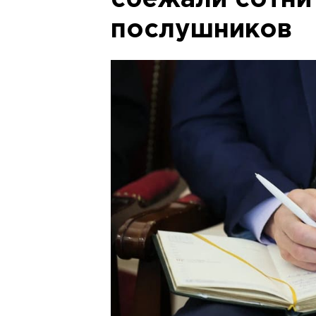
сбежали сотни
послушников