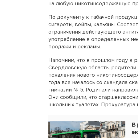
на любую никотинсодержащую пр
По документу к табачной продук
сигареты, вейпы, кальяны. Соотве
ограничения действующего антита
употребление в определенных мес
продажи и рекламы.
Напомним, что в прошлом году в 
Свердловскую область, родители 
появления нового никотиносодер
года все началось со скандала ск
гимназии № 5. Родители направил
Они сообщили, что старшеклассни
школьных туалетах. Прокуратура 
В 
е