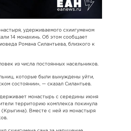
онастыря, удерживаемого схиигуменом
али 14 монахинь. Об этом сообщает
иоведа Романа Силантьева, близкого к
ловек из числа постоянных насельников.
льниц, которые были вынуждены уйти,
ком состоянии», — сказал Силантьев.
удерживает монастырь с середины июня
обители территорию комплекса покинула
(Крыгина). Вместе с ней из монастыря
ов.
ил схиигумена сана за нарушение