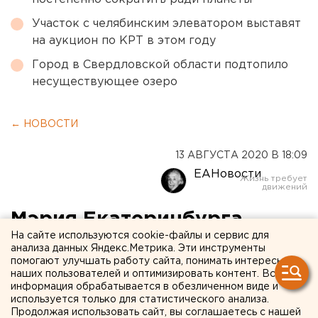
Участок с челябинским элеватором выставят
на аукцион по КРТ в этом году
Город в Свердловской области подтопило
несуществующее озеро
← НОВОСТИ
13 АВГУСТА 2020 В 18:09
ЕАНовости
Мэрия Екатеринбурга
На сайте используются cookie-файлы и сервис для
наняла экс-прокурора
анализа данных Яндекс.Метрика. Эти инструменты
помогают улучшать работу сайта, понимать интересы
Кургана руководить
наших пользователей и оптимизировать контент. Вся
аналитикой
информация обрабатывается в обезличенном виде и
используется только для статистического анализа.
Продолжая использовать сайт, вы соглашаетесь с нашей