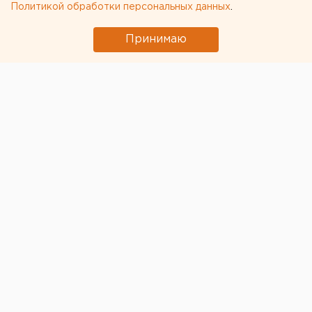
Политикой обработки персональных данных
.
Принимаю
© ЕАН
В администрации Екатеринбурга трудоустроили
бывшего прокурора Кургана
Вадима Суровцева
.
Согласно данным с официального сайта
горадминистрации, Суровцев возглавил отдел