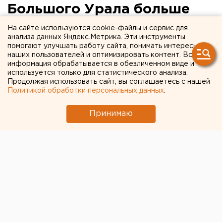
Большого Урала больше
всех заработали?
На сайте используются cookie-файлы и сервис для
анализа данных Яндекс.Метрика. Эти инструменты
помогают улучшать работу сайта, понимать интересы
наших пользователей и оптимизировать контент. Вся
информация обрабатывается в обезличенном виде и
используется только для статистического анализа.
Продолжая использовать сайт, вы соглашаетесь с нашей
Политикой обработки персональных данных
.
Принимаю
© Дмитрий толстошеев для ЕАН, t.me So investник
Инвестиционное агентство So invest подсчитало,