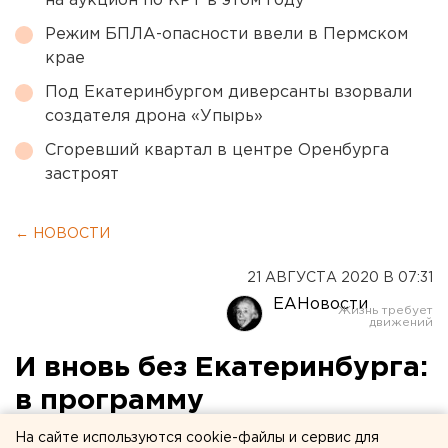
на аукцион по КРТ в этом году
Режим БПЛА-опасности ввели в Пермском
крае
Под Екатеринбургом диверсанты взорвали
создателя дрона «Упырь»
Сгоревший квартал в центре Оренбурга
застроят
← НОВОСТИ
21 АВГУСТА 2020 В 07:31
ЕАНовости
И вновь без Екатеринбурга:
в программу
международных вылетов
На сайте используются cookie-файлы и сервис для