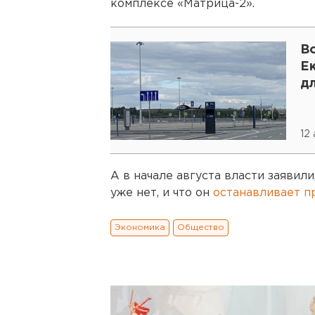
комплексе «Матрица-2».
В
Е
д
12
А в начале августа власти заявил
уже нет, и что он
останавливает п
Экономика
Общество