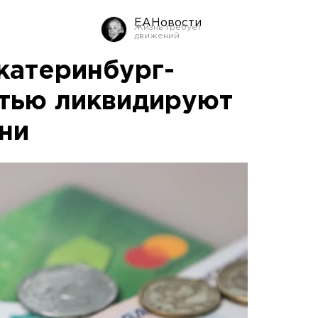
ЕАНовости
катеринбург-
тью ликвидируют
ни