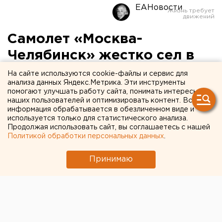
ЕАНовости
Самолет «Москва-
Челябинск» жестко сел в
челябинском аэропорту
На сайте используются cookie-файлы и сервис для
анализа данных Яндекс.Метрика. Эти инструменты
помогают улучшать работу сайта, понимать интересы
В аэропорту Челябинска жесткую посадку
наших пользователей и оптимизировать контент. Вся
совершил самолет, следовавший регулярным
информация обрабатывается в обезличенном виде и
используется только для статистического анализа.
рейсом 1420 из Москвы. По словам одного из
Продолжая использовать сайт, вы соглашаетесь с нашей
пассажиров рейса, пилот мог посадить самолет
Политикой обработки персональных данных
.
только со второй попытки.
Принимаю