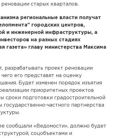
 реновации старых кварталов.
ханизма региональные власти получат
елопмента" городских центров,
ой и инженерной инфраструктуры, а
нвесторов на разных стадиях
ая газета» главу министерства Максима
т, разрабатывать проект реновации
 чего его представят на оценку
шания. Будет изменен порядок изъятия
 реализации приоритетных проектов
ны сроки подготовки градостроительной
ы государственно-частного партнерства
уктуры.
нее сообщали «Ведомости», должно будет
труктурой, соцобъектами и