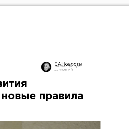
ЕАНовости
вития
 новые правила