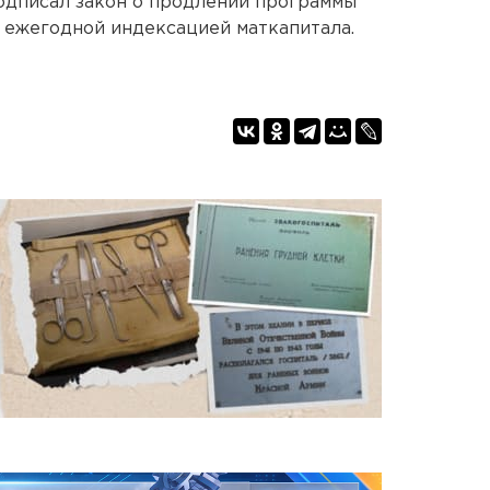
одписал закон о продлении программы
с ежегодной индексацией маткапитала.