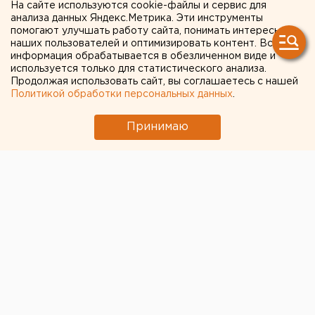
На сайте используются cookie-файлы и сервис для
Ракетная опасность угрожает Челябинской
анализа данных Яндекс.Метрика. Эти инструменты
области
помогают улучшать работу сайта, понимать интересы
наших пользователей и оптимизировать контент. Вся
Ребенка на электросамокате сбили в
информация обрабатывается в обезличенном виде и
используется только для статистического анализа.
Екатеринбурге
Продолжая использовать сайт, вы соглашаетесь с нашей
Политикой обработки персональных данных
.
← НОВОСТИ
Принимаю
17 СЕНТЯБРЯ 2020 В 19:50
Сергей Беляев
«Мы справились»:
Высокинский
прокомментировал потопы
в Екатеринбурге