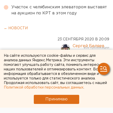
Участок с челябинским элеватором выставят
на аукцион по КРТ в этом году
← НОВОСТИ
23 СЕНТЯБРЯ 2020 В 20:09
Сергей Беляев
На сайте используются cookie-файлы и сервис для
анализа данных Яндекс.Метрика. Эти инструменты
Первый снег уже выпал: в
помогают улучшать работу сайта, понимать интересы
Екатеринбурге пытаются
наших пользователей и оптимизировать контент. Вся
информация обрабатывается в обезличенном виде и
доделать теплотрассу в
используется только для статистического анализа.
Продолжая использовать сайт, вы соглашаетесь с нашей
разгар отопительного
Политикой обработки персональных данных
.
сезона
Принимаю