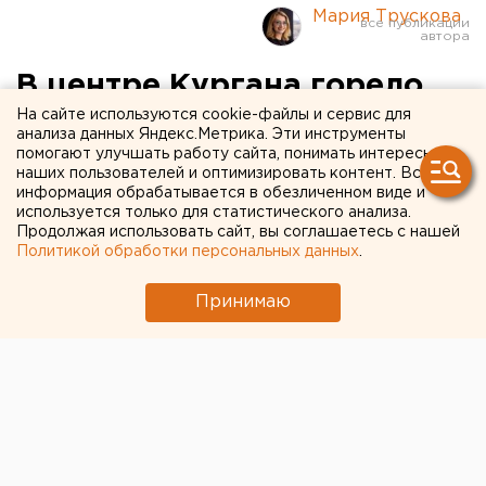
Мария Трускова
В центре Кургана горело
На сайте используются cookie-файлы и сервис для
здание-памятник
анализа данных Яндекс.Метрика. Эти инструменты
помогают улучшать работу сайта, понимать интересы
Сегодня ночью в Кургане горел объект культурного
наших пользователей и оптимизировать контент. Вся
информация обрабатывается в обезличенном виде и
наследия
«Дом жилой строительного подрядчика
используется только для статистического анализа.
Кошкина».
Продолжая использовать сайт, вы соглашаетесь с нашей
Политикой обработки персональных данных
.
Как сообщает пресс-служба регионального ГУ МЧС,
сигнал о возгорании в кирпичном доме на улице
Принимаю
Томина поступил в 01:09. На месте работали
25
человек и 7 единиц техники МЧС
. Они боролись с
огнем почти три часа — ликвидировать пожар
удалось в 04:01. Причина пожара пока не
сообщается.
Отметим, что данное здание было построено в