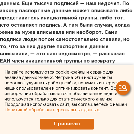
данных. Еще тысяча подписей — наш недочет. По
закону паспортные данные может вписывать либо
представитель инициативной группы, либо тот,
кто оставляет подпись. А там были случаи, когда
жена за мужа вписывала или наоборот. Сами
подписи люди потом самостоятельно ставили, но
то, что за них другие паспортные данные
вписывали, — это наш недосмотр», — рассказал
ЕАН член инициативной группы по возврату
прямых выборов мэров, депутат
На сайте используются cookie-файлы и сервис для
Екатеринбургской городской думы Андрей
анализа данных Яндекс.Метрика. Эти инструменты
Пирожков.
помогают улучшать работу сайта, понимать интересы
наших пользователей и оптимизировать контент. Вся
информация обрабатывается в обезличенном виде и
По словам собеседника агентства, раз необходимое
используется только для статистического анализа.
количество подписей в итоге все равно
Продолжая использовать сайт, вы соглашаетесь с нашей
зарегистрировали, оспаривать отбракованные
Политикой обработки персональных данных
.
инициативная группа не планирует.
Принимаю
Результаты экспертиз переданы спикеру